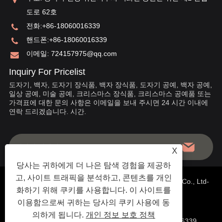
도로 62호
전화:
+86-18060016339
핸드폰:
+86-18060016339
이메일:
724157975@qq.com
Inquiry For Pricelist
도자기, 백자, 도자기 장식품, 백자 장식품, 도자기 공예, 백자 공예,
일상 공예, 미술 공예, 크리스마스 장식품, 크리스마스 공예품 또는
가격표에 대한 문의 사항은 이메일을 보내 주시면 24 시간 이내에
연락 드리겠습니다. 시간.
X
당사는 귀하에게 더 나은 탐색 경험을 제공하
고, 사이트 트래픽을 분석하고, 콘텐츠를 개인
저작권 © 2020 중국 Fujian Dehua Jinruixiang Ceramics Co., Ltd-
화하기 위해 쿠키를 사용합니다. 이 사이트를
중국 도자기, 백자 장식품, 백자 공예품 - 판권 소유
이용함으로써 귀하는 당사의 쿠키 사용에 동
의하게 됩니다.
개인 정보 보호 정책
웹사이트 기술 지원:
천우 네트워크
로빈 장 :+86-18060016339