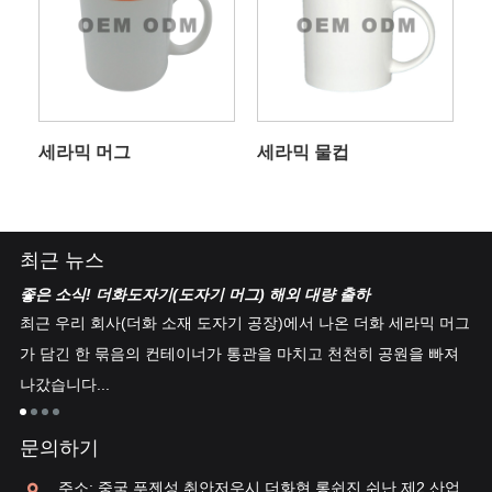
세라믹 머그
세라믹 물컵
최근 뉴스
좋은 소식! 더화도자기(도자기 머그) 해외 대량 출하
중
백
최근 우리 회사(더화 소재 도자기 공장)에서 나온 더화 세라믹 머그
더
 차
가 담긴 한 묶음의 컨테이너가 통관을 마치고 천천히 공원을 빠져
같
나갔습니다...
및
타
문의하기
주소: 중국 푸젠성 취안저우시 더화현 롱쉰진 쉬난 제2 산업