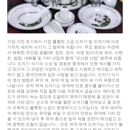
가장 거친 토기에서 가장 훌륭한 고급 도자기 및 도자기에 이르
기까지 세라믹 식기가 그 범위에 속합니다. 주요 원료는 자연에
서 채취한 규산염 광물(예: 점토, 장석, 석영 등)이므로 유리, 시멘
트, 법랑, 내화물 및 기타 산업과 함께 "규산염 산업" 범주에 속합
니다. 도자기 식기의 소성 및 응용은 중국에서 오랜 역사를 가지
고 있으며 그 모양은 다양하고 다채롭고 시원하고 매끄럽고 세척
하기 쉽고 중국인에게 깊은 사랑을 받고 있습니다. 도자기 식기
의 생산 방법은 유약 색, 유약 색 및 유약 색의 세 가지 유형으로
나뉩니다. 유약 착색 도자기는 유약에 안료 종이를 붙이거나 안
료로 제품 표면에 직접 칠한 다음 저온에서 굽습니다. 베이킹 온
도가 유약이 녹는 정도에 도달하지 못하기 때문에 꽃 표면이 유
약에 가라 앉다. 손으로 유약을 칠한 도자기를 만져보고 꽃 표면
이 오목하고 볼록한 느낌이 분명하다고 느끼십시오. 유약 세라믹
의 베이킹 온도는 유약을 녹일 수 있으며 안료는 유약에 가라 앉
을 수 있으며 냉각 후 유약 층으로 덮여 제품 표면이 매끄럽고 손
에 명백한 요철이 없습니다. ; 모든 유약 유색 도자기는 도자기 블
랭크에 장식되어 있으며 유약 처리 후 고온에서 한 번 구워지고