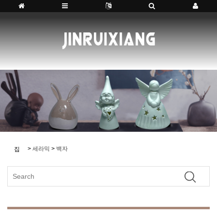
>
세라믹
>
백자
집