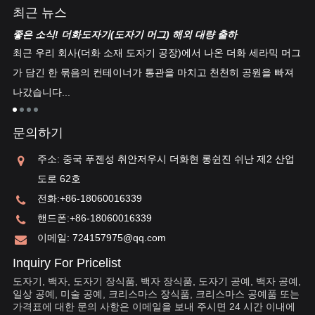
최근 뉴스
좋은 소식! 더화도자기(도자기 머그) 해외 대량 출하
중
백
최근 우리 회사(더화 소재 도자기 공장)에서 나온 더화 세라믹 머그
더
 차
가 담긴 한 묶음의 컨테이너가 통관을 마치고 천천히 공원을 빠져
같
나갔습니다...
및
타
문의하기
주소: 중국 푸젠성 취안저우시 더화현 롱쉰진 쉬난 제2 산업
도로 62호
전화:
+86-18060016339
핸드폰:
+86-18060016339
이메일:
724157975@qq.com
Inquiry For Pricelist
도자기, 백자, 도자기 장식품, 백자 장식품, 도자기 공예, 백자 공예,
일상 공예, 미술 공예, 크리스마스 장식품, 크리스마스 공예품 또는
가격표에 대한 문의 사항은 이메일을 보내 주시면 24 시간 이내에